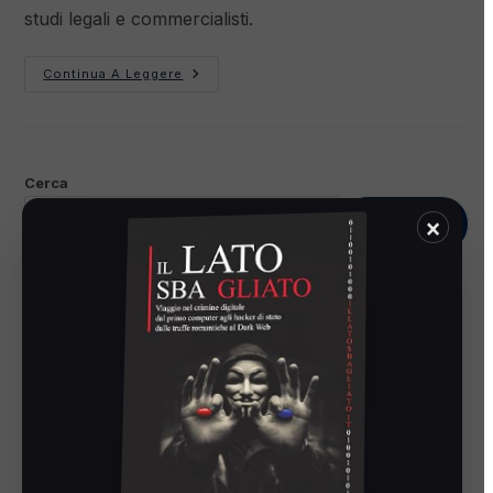
studi legali e commercialisti.
Continua A Leggere
Cerca
×
CERCA
Articoli recenti
Integrare il backup cloud nei contratti IT
Strongbox Cloud PRO v2.0: la nuova architettura per il Backup
as a Service
Test di ripristino automatizzati: elimina l’incertezza
Backup strutture sanitarie: protezione dati pazienti
Recupero granulare dati con StrongBox Cloud PRO