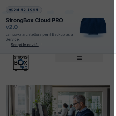
COMING SOON
StrongBox Cloud PRO
v2.0
La nuova architettura per il Backup as a
Service.
Scopri le novità