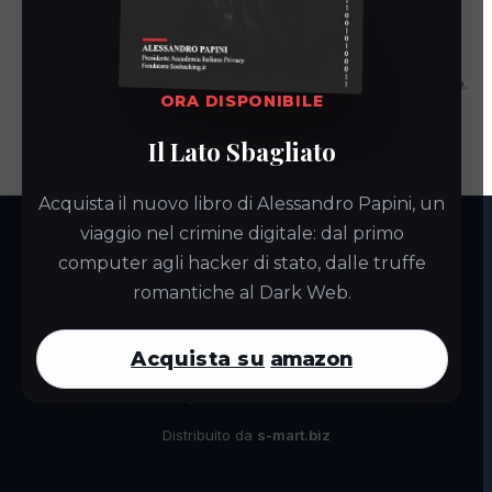
Commenti recenti
Nessun commento da mostrare.
ORA DISPONIBILE
Il Lato Sbagliato
Acquista il nuovo libro di Alessandro Papini, un
viaggio nel crimine digitale: dal primo
computer agli hacker di stato, dalle truffe
StrongBox Cloud PRO
romantiche al Dark Web.
StrongBox PRO è la soluzione di Backup-as-a-Service (BaaS)
che trasforma il tuo servizio in un centro di profitto. Offri ai
tuoi clienti, piccoli uffici o PMI, una tecnologia sicura,
Acquista su
amazon
conforme (GDPR, ISO) e gestisci tutto da un pannello creato
per il rivenditore.
Distribuito da
s-mart.biz