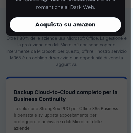
romantiche al Dark Web.
Protezione completa e agentless per
Acquista su
amazon
Microsoft 365 (M365) e SaaS
Oltre l'80% delle aziende usa Microsoft Office. La gestione e
la protezione dei dati Microsoft non sono coperte
interamente da Microsoft: per questo, offrire il nostro servizio
M365 è un obbligo di servizio e un'opportunità di vendita
aggiuntiva.
Backup Cloud-to-Cloud completo per la
Business Continuity
La soluzione StrongBox PRO per Office 365 Business
è pensata e sviluppata appositamente per
proteggere e archiviare i dati Microsoft delle
aziende.