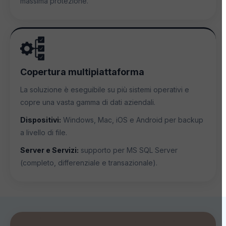
massima protezione.
Copertura multipiattaforma
La soluzione è eseguibile su più sistemi operativi e
copre una vasta gamma di dati aziendali.
Dispositivi:
Windows, Mac, iOS e Android per backup
a livello di file.
Server e Servizi:
supporto per MS SQL Server
(completo, differenziale e transazionale).