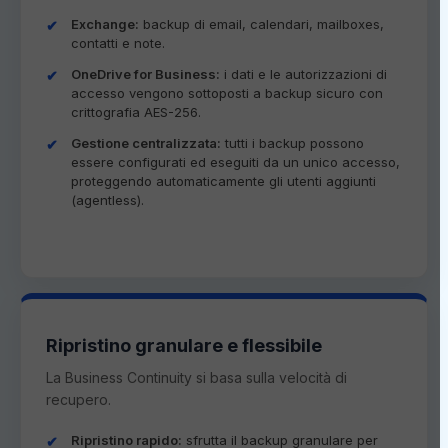
Exchange:
backup di email, calendari, mailboxes,
contatti e note.
OneDrive for Business:
i dati e le autorizzazioni di
accesso vengono sottoposti a backup sicuro con
crittografia AES-256.
Gestione centralizzata:
tutti i backup possono
essere configurati ed eseguiti da un unico accesso,
proteggendo automaticamente gli utenti aggiunti
(agentless).
Ripristino granulare e flessibile
La Business Continuity si basa sulla velocità di
recupero.
Ripristino rapido:
sfrutta il backup granulare per