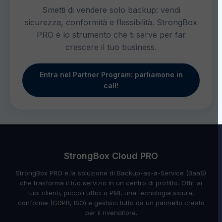
Smetti di vendere solo backup: vendi
sicurezza, conformità e flessibilità. StrongBox
PRO è lo strumento che ti serve per far
crescere il tuo business.
Entra nel Partner Program: parliamone in
call!
StrongBox Cloud PRO
StrongBox PRO è la soluzione di Backup-as-a-Service (BaaS)
che trasforma il tuo servizio in un centro di profitto. Offri ai
tuoi clienti, piccoli uffici o PMI, una tecnologia sicura,
conforme (GDPR, ISO) e gestisci tutto da un pannello creato
per il rivenditore.