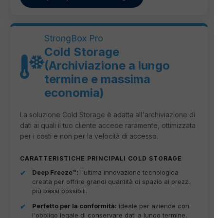
StrongBox Pro
Cold Storage
(Archiviazione a lungo
termine e massima
economia)
La soluzione Cold Storage è adatta all'archiviazione di
dati ai quali il tuo cliente accede raramente, ottimizzata
per i costi e non per la velocità di accesso.
CARATTERISTICHE PRINCIPALI COLD STORAGE
Deep Freeze™:
l'ultima innovazione tecnologica
creata per offrire grandi quantità di spazio ai prezzi
più bassi possibili.
Perfetto per la conformità:
ideale per aziende con
l'obbligo legale di conservare dati a lungo termine,