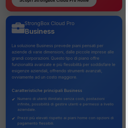
Scopri StrongBox Cloud Pro Home
StrongBox Cloud Pro
Business
La soluzione Business prevede piani pensati per
aziende di varie dimensioni, dalle piccole imprese alle
grandi corporazioni. Questo tipo di piano offre
funzionalità avanzate e più flessibilità per soddisfare le
esigenze aziendali, offrendo strumenti avanzati,
ovviamente ad un costo maggiore.
Caratteristiche principali Business
Numero di utenti illimitato senza costi, postazioni
infinite, possibilità di gestire utenti e permessi a livello
aziendale.
Prezzi più elevati rispetto ai piani home con opzioni di
pagamento flessibili.