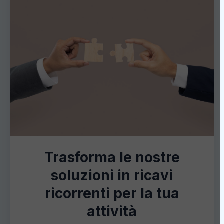
Trasforma le nostre
soluzioni in ricavi
ricorrenti per la tua
attività