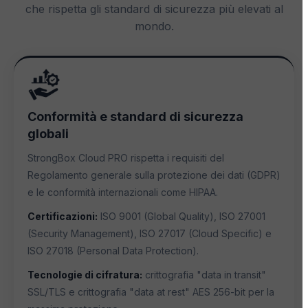
che rispetta gli standard di sicurezza più elevati al
mondo.
Conformità e standard di sicurezza
globali
StrongBox Cloud PRO rispetta i requisiti del
Regolamento generale sulla protezione dei dati (GDPR)
e le conformità internazionali come HIPAA.
Certificazioni:
ISO 9001 (Global Quality), ISO 27001
(Security Management), ISO 27017 (Cloud Specific) e
ISO 27018 (Personal Data Protection).
Tecnologie di cifratura:
crittografia "data in transit"
SSL/TLS e crittografia "data at rest" AES 256-bit per la