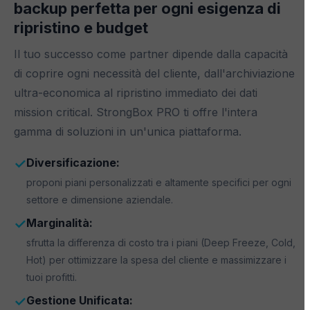
backup perfetta per ogni esigenza di
ripristino e budget
Il tuo successo come partner dipende dalla capacità
di coprire ogni necessità del cliente, dall'archiviazione
ultra-economica al ripristino immediato dei dati
mission critical. StrongBox PRO ti offre l'intera
gamma di soluzioni in un'unica piattaforma.
✓
Diversificazione:
proponi piani personalizzati e altamente specifici per ogni
settore e dimensione aziendale.
✓
Marginalità:
sfrutta la differenza di costo tra i piani (Deep Freeze, Cold,
Hot) per ottimizzare la spesa del cliente e massimizzare i
tuoi profitti.
✓
Gestione Unificata: