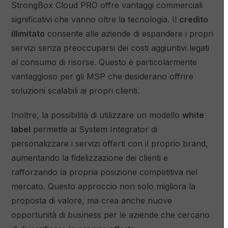
StrongBox Cloud PRO offre vantaggi commerciali
significativi che vanno oltre la tecnologia. Il
credito
illimitato
consente alle aziende di espandere i propri
servizi senza preoccuparsi dei costi aggiuntivi legati
al consumo di risorse. Questo è particolarmente
vantaggioso per gli MSP che desiderano offrire
soluzioni scalabili ai propri clienti.
Inoltre, la possibilità di utilizzare un modello
white
label
permette ai System Integrator di
personalizzare i servizi offerti con il proprio brand,
aumentando la fidelizzazione dei clienti e
rafforzando la propria posizione competitiva nel
mercato. Questo approccio non solo migliora la
proposta di valore, ma crea anche nuove
opportunità di business per le aziende che cercano