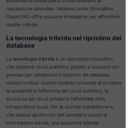
economiche sostanziali e compromettere la
reputazione aziendale. Vediamo come StrongBox
Cloud PRO offre soluzioni strategiche per affrontare
queste criticità.
La tecnologia tribrida nel ripristino dei
database
La
tecnologia tribrida
è un approccio innovativo
che combina cloud pubblico, privato e soluzioni on-
premise per ottimizzare il ripristino dei database
mission-critical. Questo modello consente di sfruttare
la scalabilità e l’efficienza del cloud pubblico, la
sicurezza del cloud privato e l’affidabilità delle
infrastrutture locali. Per le aziende manifatturiere,
che spesso gestiscono dati sensibili e volumi di
informazioni elevati, una soluzione tribrida