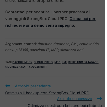
di diversificare le proprie offerte.
Contattaci per scoprire il partner program e i
vantaggi di StrongBox Cloud PRO:
Clicca qui per
richiedere una demo senza impegno
.
Argomenti trattati:
ripristino database, PMI, cloud ibrido,
backup M365, soluzioni IT, MSP, sicurezza dati
TAG
:
BACKUP M365
,
CLOUD IBRIDO
,
MSP
,
PMI
,
RIPRISTINO DATABASE
,
SICUREZZA DATI
,
SOLUZIONI IT
Articolo precedente
Ottimizza il backup con StrongBox Cloud PRO
Articolo successivo
Ottimizza i costi con la tecnologia tribrida