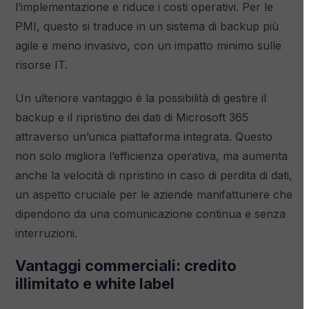
l’implementazione e riduce i costi operativi. Per le
PMI, questo si traduce in un sistema di backup più
agile e meno invasivo, con un impatto minimo sulle
risorse IT.
Un ulteriore vantaggio è la possibilità di gestire il
backup e il ripristino dei dati di Microsoft 365
attraverso un’unica piattaforma integrata. Questo
non solo migliora l’efficienza operativa, ma aumenta
anche la velocità di ripristino in caso di perdita di dati,
un aspetto cruciale per le aziende manifatturiere che
dipendono da una comunicazione continua e senza
interruzioni.
Vantaggi commerciali: credito
illimitato e white label