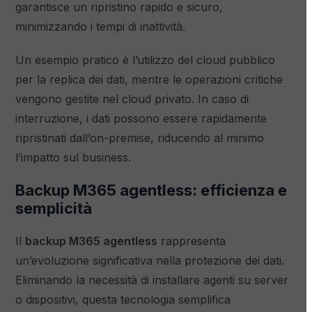
garantisce un ripristino rapido e sicuro,
minimizzando i tempi di inattività.
Un esempio pratico è l’utilizzo del cloud pubblico
per la replica dei dati, mentre le operazioni critiche
vengono gestite nel cloud privato. In caso di
interruzione, i dati possono essere rapidamente
ripristinati dall’on-premise, riducendo al minimo
l’impatto sul business.
Backup M365 agentless: efficienza e
semplicità
Il
backup M365 agentless
rappresenta
un’evoluzione significativa nella protezione dei dati.
Eliminando la necessità di installare agenti su server
o dispositivi, questa tecnologia semplifica