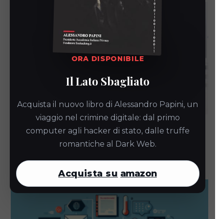
ORA DISPONIBILE
Il Lato Sbagliato
Acquista il nuovo libro di Alessandro Papini, un
viaggio nel crimine digitale: dal primo
Ottimizza il backup con StrongBox Cloud
computer agli hacker di stato, dalle truffe
PRO
romantiche al Dark Web.
24 Giugno 2026
Acquista su
amazon