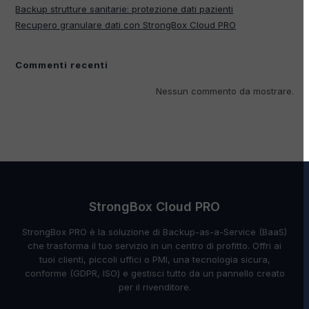
Backup strutture sanitarie: protezione dati pazienti
Recupero granulare dati con StrongBox Cloud PRO
Commenti recenti
Nessun commento da mostrare.
StrongBox Cloud PRO
StrongBox PRO è la soluzione di Backup-as-a-Service (BaaS)
che trasforma il tuo servizio in un centro di profitto. Offri ai
tuoi clienti, piccoli uffici o PMI, una tecnologia sicura,
conforme (GDPR, ISO) e gestisci tutto da un pannello creato
per il rivenditore.