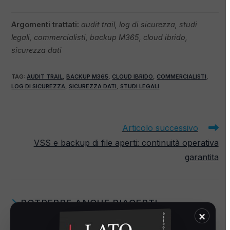
Argomenti trattati:
audit trail, log di sicurezza, studi
legali, commercialisti, backup M365, cloud ibrido,
sicurezza dati
TAG
:
AUDIT TRAIL
,
BACKUP M365
,
CLOUD IBRIDO
,
COMMERCIALISTI
,
LOG DI SICUREZZA
,
SICUREZZA DATI
,
STUDI LEGALI
Articolo successivo
VSS e backup di file aperti: continuità operativa
garantita
POTREBBE ANCHE PIACERTI
×