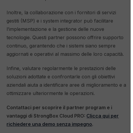
Inoltre, la collaborazione con i fornitori di servizi
gestiti (MSP) e i system integrator può facilitare
l’implementazione e la gestione delle nuove
tecnologie. Questi partner possono offrire supporto
continuo, garantendo che i sistemi siano sempre
aggiornati e operativi al massimo delle loro capacità.
Infine, valutare regolarmente le prestazioni delle
soluzioni adottate e confrontarle con gli obiettivi
aziendali aiuta a identificare aree di miglioramento e a
ottimizzare ulteriormente le operazioni.
Contattaci per scoprire il partner program e i
vantaggi di StrongBox Cloud PRO:
Clicca qui per
richiedere una demo senza impegno
.