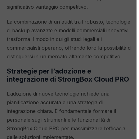
significativo vantaggio competitivo.
La combinazione di un audit trail robusto, tecnologie
di backup avanzate e modelli commerciali innovativi
trasforma il modo in cui gli studi legali e i
commercialisti operano, offrendo loro la possibilità di
distinguersi in un mercato altamente competitivo.
Strategie per l’adozione e
integrazione di StrongBox Cloud PRO
L’adozione di nuove tecnologie richiede una
pianificazione accurata e una strategia di
integrazione chiara. È fondamentale formare il
personale sugli strumenti e le funzionalità di
StrongBox Cloud PRO per massimizzare l’efficacia
delle soluzioni implementate.