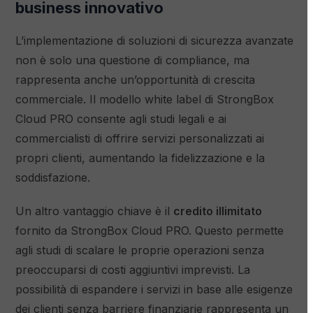
business innovativo
L’implementazione di soluzioni di sicurezza avanzate
non è solo una questione di compliance, ma
rappresenta anche un’opportunità di crescita
commerciale. Il modello white label di StrongBox
Cloud PRO consente agli studi legali e ai
commercialisti di offrire servizi personalizzati ai
propri clienti, aumentando la fidelizzazione e la
soddisfazione.
Un altro vantaggio chiave è il
credito illimitato
fornito da StrongBox Cloud PRO. Questo permette
agli studi di scalare le proprie operazioni senza
preoccuparsi di costi aggiuntivi imprevisti. La
possibilità di espandere i servizi in base alle esigenze
dei clienti senza barriere finanziarie rappresenta un