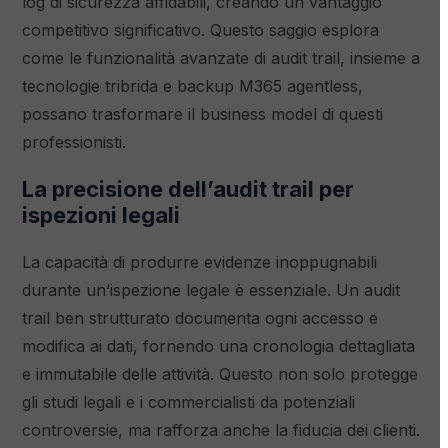
log di sicurezza affidabili, creando un vantaggio
competitivo significativo. Questo saggio esplora
come le funzionalità avanzate di audit trail, insieme a
tecnologie tribrida e backup M365 agentless,
possano trasformare il business model di questi
professionisti.
La precisione dell’audit trail per
ispezioni legali
La capacità di produrre evidenze inoppugnabili
durante un’ispezione legale è essenziale. Un audit
trail ben strutturato documenta ogni accesso e
modifica ai dati, fornendo una cronologia dettagliata
e immutabile delle attività. Questo non solo protegge
gli studi legali e i commercialisti da potenziali
controversie, ma rafforza anche la fiducia dei clienti.