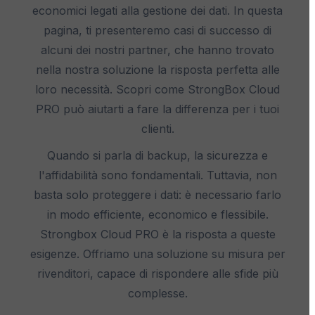
economici legati alla gestione dei dati. In questa
pagina, ti presenteremo casi di successo di
alcuni dei nostri partner, che hanno trovato
nella nostra soluzione la risposta perfetta alle
loro necessità. Scopri come StrongBox Cloud
PRO può aiutarti a fare la differenza per i tuoi
clienti.
Quando si parla di backup, la sicurezza e
l'affidabilità sono fondamentali. Tuttavia, non
basta solo proteggere i dati: è necessario farlo
in modo efficiente, economico e flessibile.
Strongbox Cloud PRO è la risposta a queste
esigenze. Offriamo una soluzione su misura per
rivenditori, capace di rispondere alle sfide più
complesse.