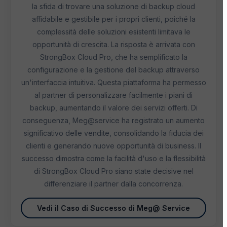
la sfida di trovare una soluzione di backup cloud
affidabile e gestibile per i propri clienti, poiché la
complessità delle soluzioni esistenti limitava le
opportunità di crescita. La risposta è arrivata con
StrongBox Cloud Pro, che ha semplificato la
configurazione e la gestione del backup attraverso
un'interfaccia intuitiva. Questa piattaforma ha permesso
al partner di personalizzare facilmente i piani di
backup, aumentando il valore dei servizi offerti. Di
conseguenza, Meg@service ha registrato un aumento
significativo delle vendite, consolidando la fiducia dei
clienti e generando nuove opportunità di business. Il
successo dimostra come la facilità d'uso e la flessibilità
di StrongBox Cloud Pro siano state decisive nel
differenziare il partner dalla concorrenza.
Vedi il Caso di Successo di Meg@ Service