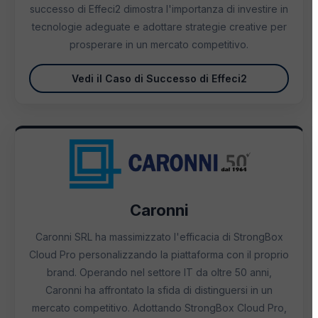
successo di Effeci2 dimostra l'importanza di investire in
tecnologie adeguate e adottare strategie creative per
prosperare in un mercato competitivo.
Vedi il Caso di Successo di Effeci2
Caronni
Caronni SRL ha massimizzato l'efficacia di StrongBox
Cloud Pro personalizzando la piattaforma con il proprio
brand. Operando nel settore IT da oltre 50 anni,
Caronni ha affrontato la sfida di distinguersi in un
mercato competitivo. Adottando StrongBox Cloud Pro,