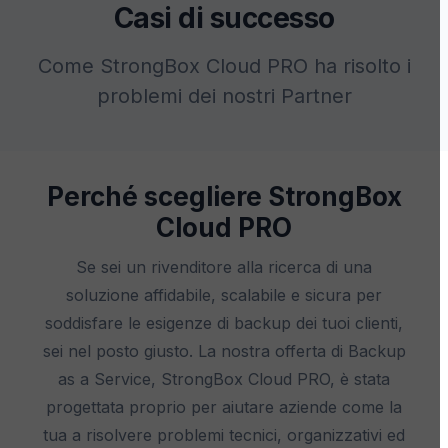
Casi di successo
Come StrongBox Cloud PRO ha risolto i
problemi dei nostri Partner
Perché scegliere StrongBox
Cloud PRO
Se sei un rivenditore alla ricerca di una
soluzione affidabile, scalabile e sicura per
soddisfare le esigenze di backup dei tuoi clienti,
sei nel posto giusto. La nostra offerta di Backup
as a Service, StrongBox Cloud PRO, è stata
progettata proprio per aiutare aziende come la
tua a risolvere problemi tecnici, organizzativi ed