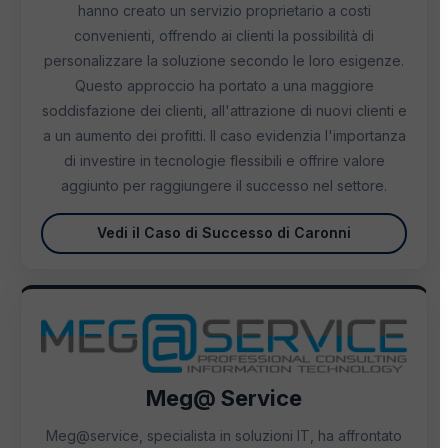
hanno creato un servizio proprietario a costi
convenienti, offrendo ai clienti la possibilità di
personalizzare la soluzione secondo le loro esigenze.
Questo approccio ha portato a una maggiore
soddisfazione dei clienti, all'attrazione di nuovi clienti e
a un aumento dei profitti. Il caso evidenzia l'importanza
di investire in tecnologie flessibili e offrire valore
aggiunto per raggiungere il successo nel settore.
Vedi il Caso di Successo di Caronni
Meg@ Service
Meg@service, specialista in soluzioni IT, ha affrontato