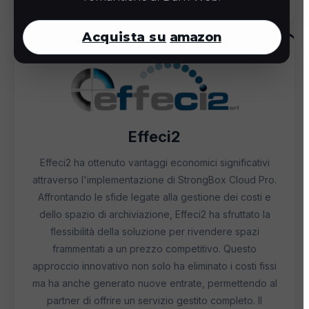
Acquista su
amazon
Effeci2
Effeci2 ha ottenuto vantaggi economici significativi
attraverso l'implementazione di StrongBox Cloud Pro.
Affrontando le sfide legate alla gestione dei costi e
dello spazio di archiviazione, Effeci2 ha sfruttato la
flessibilità della soluzione per rivendere spazi
frammentati a un prezzo competitivo. Questo
approccio innovativo non solo ha eliminato i costi fissi
ma ha anche generato nuove entrate, permettendo al
partner di offrire un servizio gestito completo. Il