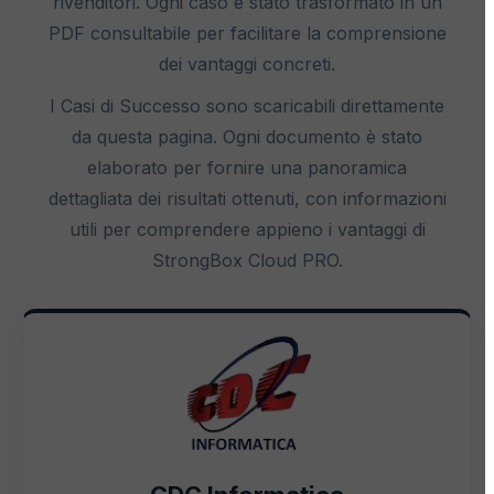
rivenditori. Ogni caso è stato trasformato in un
PDF consultabile per facilitare la comprensione
dei vantaggi concreti.
I Casi di Successo sono scaricabili direttamente
da questa pagina. Ogni documento è stato
elaborato per fornire una panoramica
dettagliata dei risultati ottenuti, con informazioni
utili per comprendere appieno i vantaggi di
StrongBox Cloud PRO.