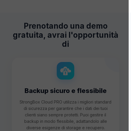
Prenotando una demo
gratuita, avrai l'opportunità
di
Backup sicuro e flessibile
StrongBox Cloud PRO utilizza i migliori standard
di sicurezza per garantire che i dati dei tuoi
clienti siano sempre protetti. Puoi gestire il
backup in modo flessibile, adattandolo alle
diverse esigenze di storage e recupero.