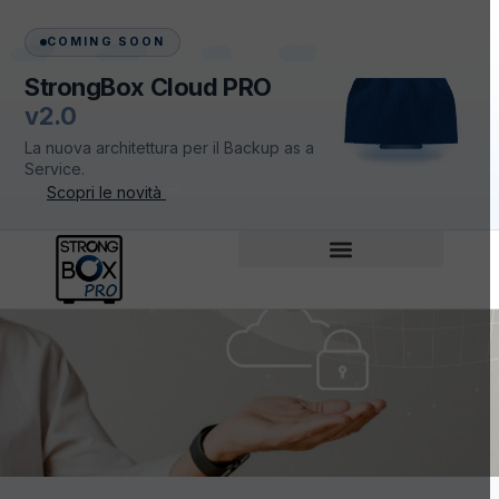
COMING SOON
StrongBox Cloud PRO
v2.0
La nuova architettura per il Backup as a
Service.
Scopri le novità